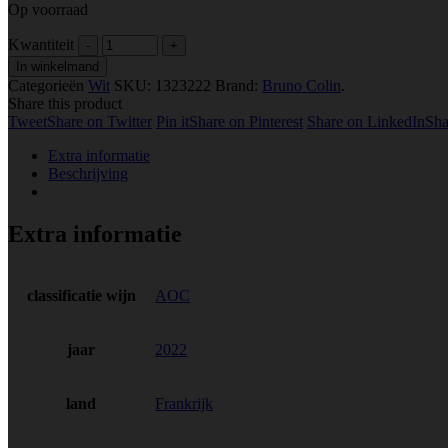
Op voorraad
Kwantiteit
In winkelmand
Categorieën
Wit
SKU:
1323222
Brand:
Bruno Colin
.
Share this product
Tweet
Share on Twitter
Pin it
Share on Pinterest
Share on LinkedIn
Sha
Extra informatie
Beschrijving
Extra informatie
classificatie wijn
AOC
jaar
2022
land
Frankrijk