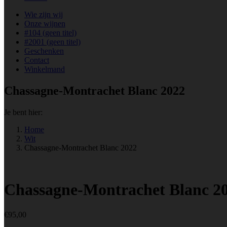
Wie zijn wij
Onze wijnen
#104 (geen titel)
#2001 (geen titel)
Geschenken
Contact
Winkelmand
Chassagne-Montrachet Blanc 2022
Je bent hier:
Home
Wit
Chassagne-Montrachet Blanc 2022
Chassagne-Montrachet Blanc 2
€
95,00