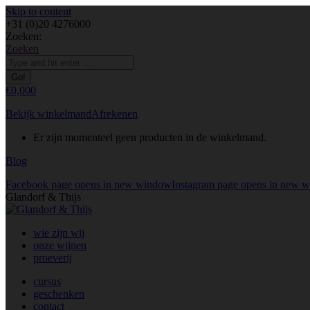
Skip to content
+31 (0)20 4276000
Zoeken:
Zoeken
€
0,00
0
Bekijk winkelmand
Afrekenen
Er zijn momenteel geen producten in de winkelmand.
Blog
Facebook page opens in new window
Instagram page opens in new 
Glandorf & Thijs
wie zijn wij
onze wijnen
proeverij
cursus
geschenken
contact