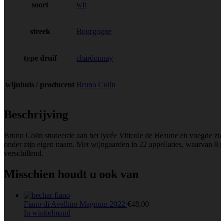
soort
wit
streek
Bourgogne
type druif
chardonnay
wijnhuis / producent
Bruno Colin
Beschrijving
Bruno Colin studeerde aan het lycée Viticole de Beaune en voegde zic
onder zijn eigen naam. Met wijngaarden in 22 appellaties, waarvan 8 
verschillend.
Misschien houdt u ook van
Fiano di Avellino Magnum 2022
€
48,00
In winkelmand